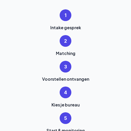
1
Intake gesprek
2
Matching
3
Voorstellen ontvangen
4
Kies je bureau
5
Start & monitoring