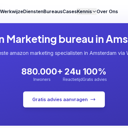
am
Werkwijze
Diensten
Bureaus
Cases
Kennis
Over Ons
 Marketing bureau in Am
este amazon marketing specialisten in Amsterdam via
880.000+
24u
100%
Inwoners
Reactietijd
Gratis advies
Gratis advies aanvragen