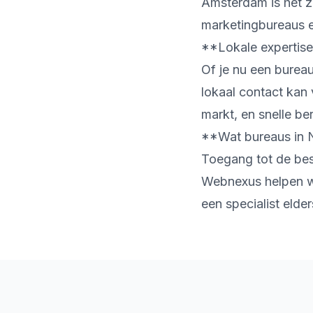
Amsterdam is het z
marketingbureaus en
**Lokale expertise
Of je nu een burea
lokaal contact kan
markt, en snelle be
**Wat bureaus in 
Toegang tot de best
Webnexus helpen we
een specialist elde