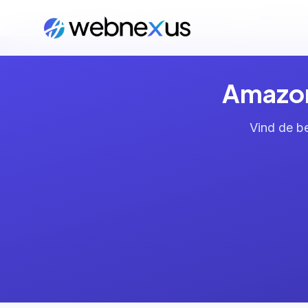
Home
/
Diensten
/
Amazon Marketing
/
Amsterd
Amazon
Vind de b