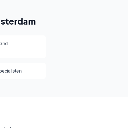
msterdam
land
ecialisten