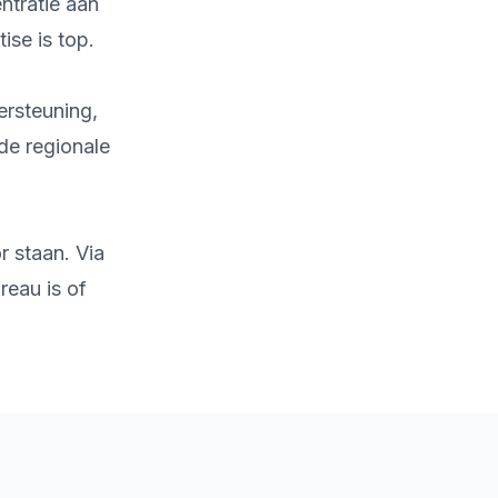
ntratie aan
ise is top.
ersteuning,
de regionale
r staan. Via
reau is of