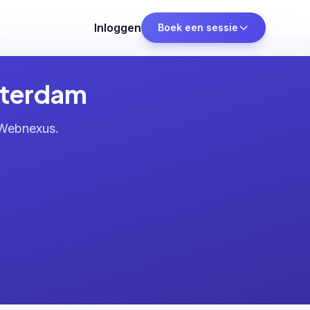
Inloggen
Boek een sessie
sterdam
 Webnexus.