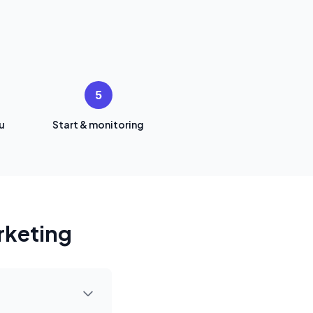
5
u
Start & monitoring
rketing