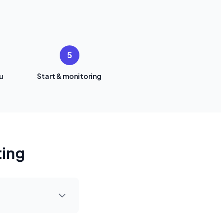
5
u
Start & monitoring
ting