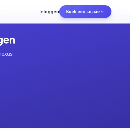
Inloggen
Boek een sessie
gen
nexus.