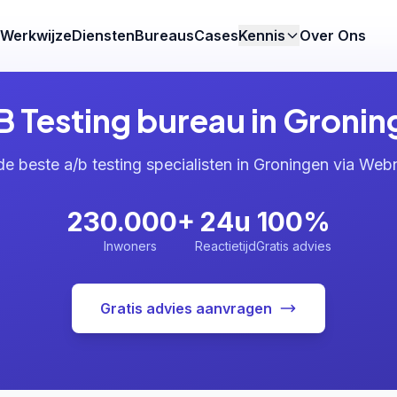
Werkwijze
Diensten
Bureaus
Cases
Kennis
Over Ons
B Testing bureau in Gronin
de beste a/b testing specialisten in Groningen via Web
230.000+
24u
100%
Inwoners
Reactietijd
Gratis advies
Gratis advies aanvragen