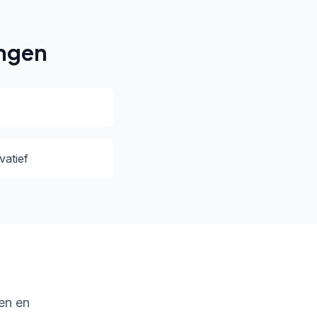
ingen
vatief
zen en