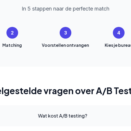
In 5 stappen naar de perfecte match
2
3
4
Matching
Voorstellen ontvangen
Kies je burea
lgestelde vragen over A/B Tes
Wat kost A/B testing?