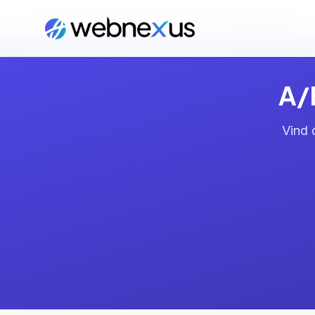
Home
/
Diensten
/
A/B Testing
/
Groningen
A/
Vind 