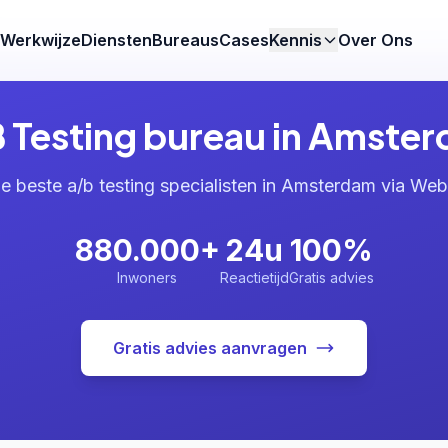
Werkwijze
Diensten
Bureaus
Cases
Kennis
Over Ons
 Testing bureau in Amste
e beste a/b testing specialisten in Amsterdam via We
880.000+
24u
100%
Inwoners
Reactietijd
Gratis advies
Gratis advies aanvragen