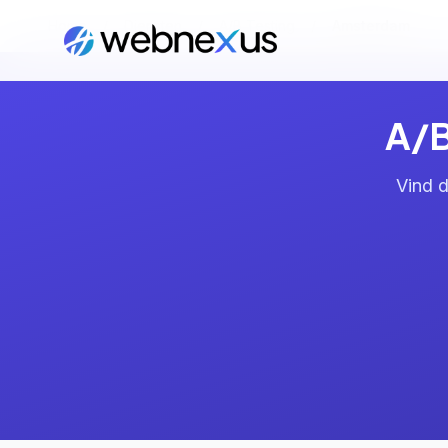
Home
/
Diensten
/
A/B Testing
/
Amsterdam
A/B
Vind d