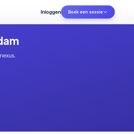
Inloggen
Boek een sessie
rdam
bnexus.