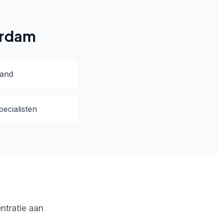
erdam
land
ecialisten
ntratie aan