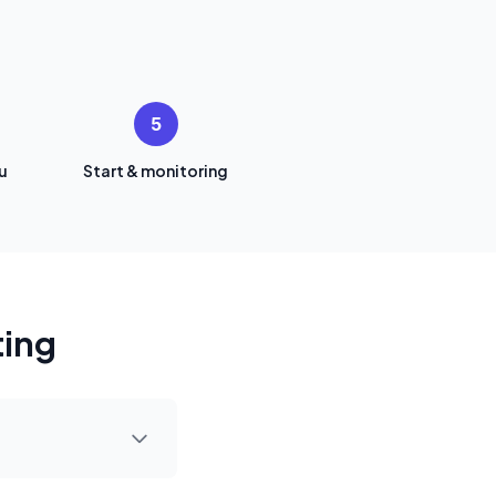
5
u
Start & monitoring
ting