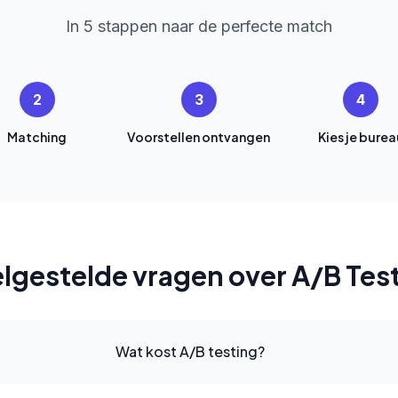
In 5 stappen naar de perfecte match
2
3
4
Matching
Voorstellen ontvangen
Kies je burea
lgestelde vragen over A/B Tes
Wat kost A/B testing?