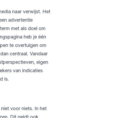
edia naar verwijst. Het
 een advertentie
kterm met als doel om
ngspagina heb je één
ppen te overtuigen om
 dan centraal. Vandaar
stperspectieven, eigen
kers van indicaties
 is.
iet voor niets. In het
zen. Dit geldt ook