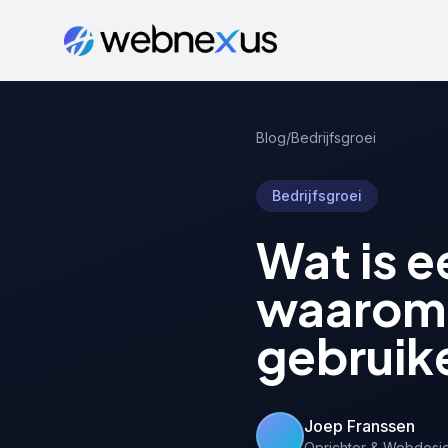
Blog
/
Bedrijfsgroei
Bedrijfsgroei
Wat is e
waarom i
gebruik
Joep Franssen
Oprichter & Webdesi