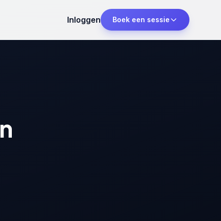
Inloggen
Boek een sessie
en