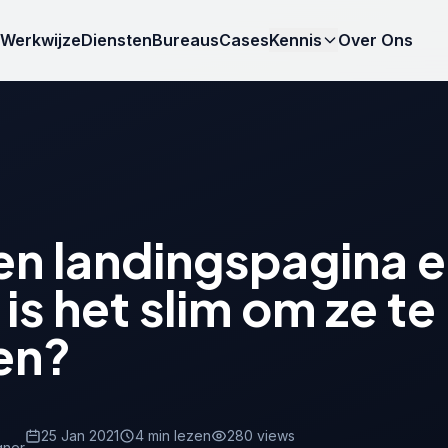
Werkwijze
Diensten
Bureaus
Cases
Kennis
Over Ons
en landingspagina 
s het slim om ze te
en?
25 Jan 2021
4 min lezen
280 views
gner