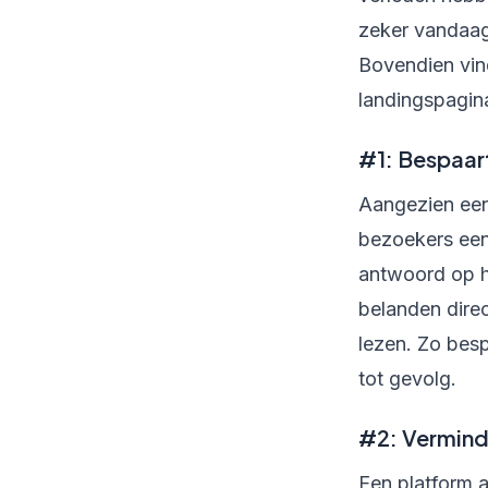
zeker vandaag 
Bovendien vin
landingspagina
#1: Bespaar
Aangezien een 
bezoekers een 
antwoord op h
belanden direc
lezen. Zo besp
tot gevolg.
#2: Vermind
Een platform a