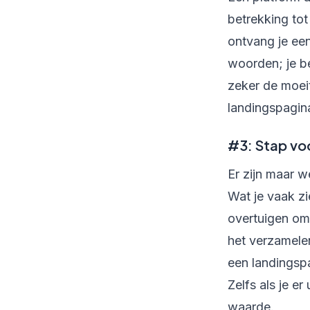
betrekking tot
ontvang je ee
woorden; je be
zeker de moei
landingspagina.
#3: Stap vo
Er zijn maar w
Wat je vaak zi
overtuigen om
het verzamelen
een landingspa
Zelfs als je e
waarde.