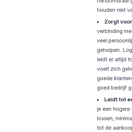
handomdraai g
houden niet v
Zorgt voor
verbinding met
veel persoonli
geholpen. Logi
leidt er altij
voelt zich geh
goede klantens
goed bedrijf 
Leidt tot 
je een hogere 
lossen, minima
tot de aankoop