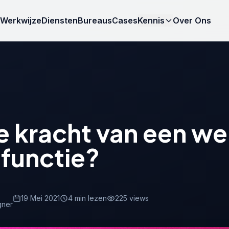
Werkwijze
Diensten
Bureaus
Cases
Kennis
Over Ons
e kracht van een we
tfunctie?
19 Mei 2021
4 min lezen
225 views
gner