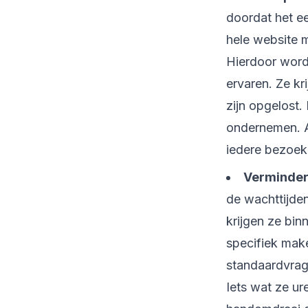
doordat het e
hele website 
Hierdoor wordt
ervaren. Ze kr
zijn opgelost.
ondernemen. Al
iedere bezoeke
Vermindert
de wachttijden
krijgen ze bin
specifiek make
standaardvrag
Iets wat ze ur