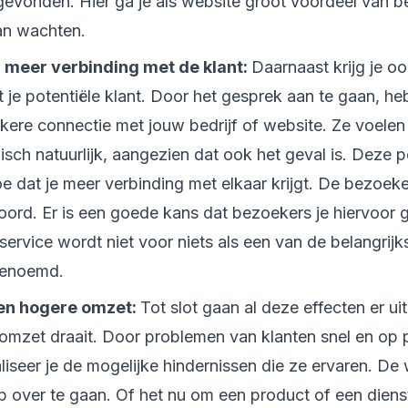
evonden. Hier ga je als website groot voordeel van 
an wachten.
 meer verbinding met de klant:
Daarnaast krijg je o
 je potentiële klant. Door het gesprek aan te gaan, h
jkere connectie met jouw bedrijf of website. Ze voelen 
sch natuurlijk, aangezien dat ook het geval is. Deze 
d toe dat je meer verbinding met elkaar krijgt. De bezoe
oord. Er is een goede kans dat bezoekers je hiervoor
ervice wordt niet voor niets als een van de belangrij
genoemd.
een hogere omzet:
Tot slot gaan al deze effecten er uit
omzet draait. Door problemen van klanten snel en op p
liseer je de mogelijke hindernissen die ze ervaren. D
 over te gaan. Of het nu om een product of een diens