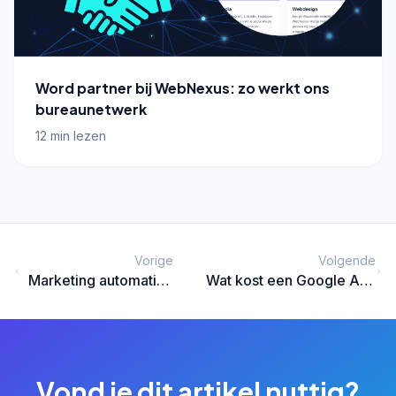
Word partner bij WebNexus: zo werkt ons
bureaunetwerk
12 min lezen
Vorige
Volgende
Marketing automation
Wat kost een Google Ads
voor MKB: tools,
bureau in 2026? Tarieven,
kosten en hoe je
fees en waar je op moet
begint
letten
Vond je dit artikel nuttig?