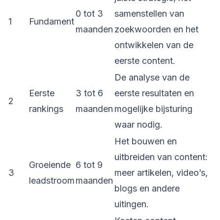
0 tot 3
samenstellen van
1
Fundament
maanden
zoekwoorden en het
ontwikkelen van de
eerste content.
De analyse van de
Eerste
3 tot 6
eerste resultaten en
2
rankings
maanden
mogelijke bijsturing
waar nodig.
Het bouwen en
uitbreiden van content:
Groeiende
6 tot 9
3
meer artikelen, video’s,
leadstroom
maanden
blogs en andere
uitingen.