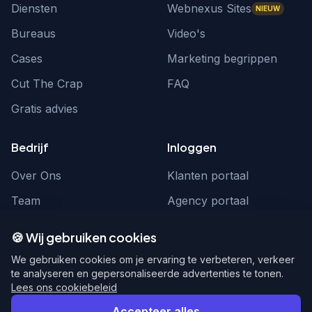
Diensten
Webnexus Sites
NIEUW
Bureaus
Video's
Cases
Marketing begrippen
Cut The Crap
FAQ
Gratis advies
Bedrijf
Inloggen
Over Ons
Klanten portaal
Team
Agency portaal
Contact
Contact
🍪 Wij gebruiken cookies
Word partner
hello@webnexus.nl
We gebruiken cookies om je ervaring te verbeteren, verkeer
te analyseren en gepersonaliseerde advertenties te tonen.
085 004 1875
Lees ons cookiebeleid
Accepteer alles