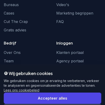
Bureaus
Video's
Cases
Marketing begrippen
Cut The Crap
FAQ
Gratis advies
Bedrijf
Inloggen
Over Ons
Klanten portaal
Team
Agency portaal
Contact
Contact
🍪 Wij gebruiken cookies
Word partner
hello@webnexus.nl
We gebruiken cookies om je ervaring te verbeteren, verkeer
te analyseren en gepersonaliseerde advertenties te tonen.
085 004 1875
Lees ons cookiebeleid
Accepteer alles