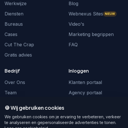
Werkwijze
Blog
Diensten
Webnexus Sites
NIEUW
Bureaus
Video's
Cases
Marketing begrippen
Cut The Crap
FAQ
Gratis advies
Bedrijf
Inloggen
Over Ons
Klanten portaal
Team
Agency portaal
Contact
Contact
🍪 Wij gebruiken cookies
Word partner
hello@webnexus.nl
We gebruiken cookies om je ervaring te verbeteren, verkeer
te analyseren en gepersonaliseerde advertenties te tonen.
085 004 1875