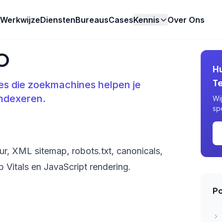
Werkwijze
Diensten
Bureaus
Cases
Kennis
Over Ons
EO
H
T
ies die zoekmachines helpen je
indexeren.
Wi
sp
uur, XML sitemap, robots.txt, canonicals,
Vitals en JavaScript rendering.
Po