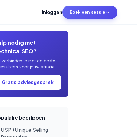
Inloggen
Boek een sessie
ulp nodig met
echnical SEO?
j verbinden je met de beste
ecialisten voor jouw situatie.
Gratis adviesgesprek
pulaire begrippen
USP (Unique Selling