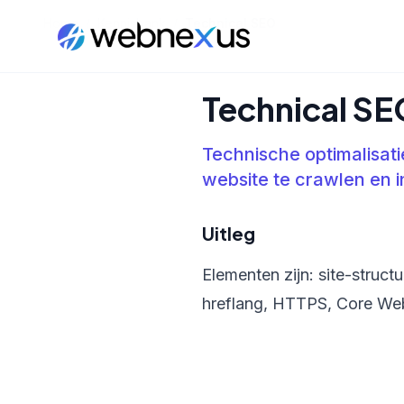
Home
/
Kennisbank
/
Technical SEO
Technical S
Technische optimalisat
website te crawlen en 
Uitleg
Elementen zijn: site-struct
hreflang, HTTPS, Core Web 