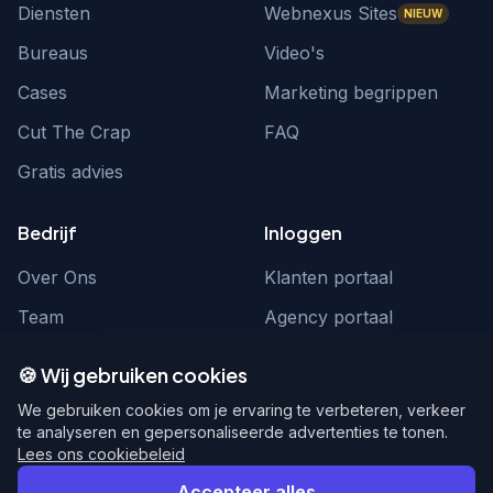
Diensten
Webnexus Sites
NIEUW
Bureaus
Video's
Cases
Marketing begrippen
Cut The Crap
FAQ
Gratis advies
Bedrijf
Inloggen
Over Ons
Klanten portaal
Team
Agency portaal
Contact
Contact
🍪 Wij gebruiken cookies
Word partner
hello@webnexus.nl
We gebruiken cookies om je ervaring te verbeteren, verkeer
te analyseren en gepersonaliseerde advertenties te tonen.
085 004 1875
Lees ons cookiebeleid
Accepteer alles