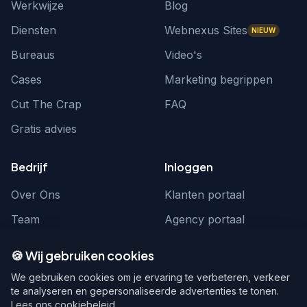
Werkwijze
Blog
Diensten
Webnexus Sites
NIEUW
Bureaus
Video's
Cases
Marketing begrippen
Cut The Crap
FAQ
Gratis advies
Bedrijf
Inloggen
Over Ons
Klanten portaal
Team
Agency portaal
Contact
Contact
🍪 Wij gebruiken cookies
Word partner
hello@webnexus.nl
We gebruiken cookies om je ervaring te verbeteren, verkeer
te analyseren en gepersonaliseerde advertenties te tonen.
085 004 1875
Lees ons cookiebeleid