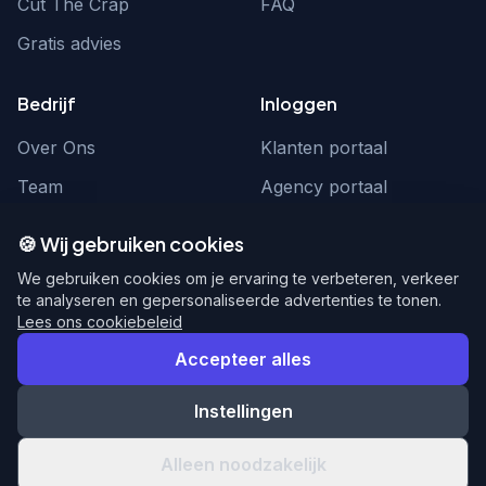
Cut The Crap
FAQ
Gratis advies
Bedrijf
Inloggen
Over Ons
Klanten portaal
Team
Agency portaal
Contact
Contact
🍪 Wij gebruiken cookies
Word partner
hello@webnexus.nl
We gebruiken cookies om je ervaring te verbeteren, verkeer
te analyseren en gepersonaliseerde advertenties te tonen.
085 004 1875
Lees ons cookiebeleid
Accepteer alles
Instellingen
© 2026 WebNexus. Alle rechten voorbehouden.
Privacy
Voorwaarden
Alleen noodzakelijk