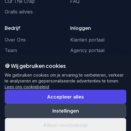
Cut The Crap
FAQ
Gratis advies
Bedrijf
Inloggen
Over Ons
Klanten portaal
Team
Agency portaal
Contact
Contact
🍪 Wij gebruiken cookies
Word partner
hello@webnexus.nl
We gebruiken cookies om je ervaring te verbeteren, verkeer
te analyseren en gepersonaliseerde advertenties te tonen.
085 004 1875
Lees ons cookiebeleid
Accepteer alles
Instellingen
© 2026 WebNexus. Alle rechten voorbehouden.
Privacy
Voorwaarden
Alleen noodzakelijk