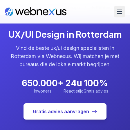
Home
/
Diensten
/
UX/UI Design
/
Rotterdam
UX/UI Design in Rotterdam
Vind de beste ux/ui design specialisten in
Rotterdam via Webnexus. Wij matchen je met
bureaus die de lokale markt begrijpen.
650.000+
24u
100%
Inwoners
Reactietijd
Gratis advies
Gratis advies aanvragen