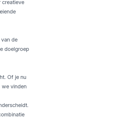
 creatieve
oeiende
 van de
de doelgroep
t. Of je nu
 - we vinden
nderscheidt.
combinatie