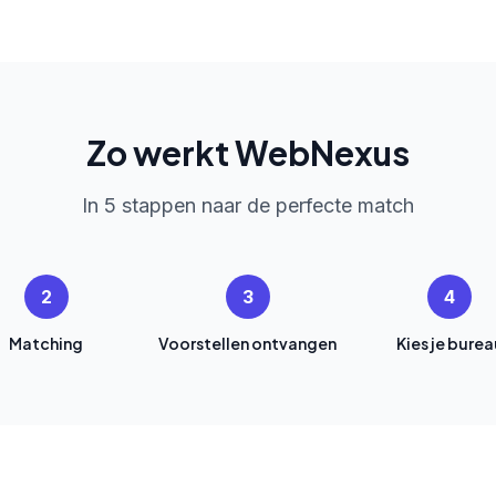
Zo werkt WebNexus
In 5 stappen naar de perfecte match
2
3
4
Matching
Voorstellen ontvangen
Kies je burea