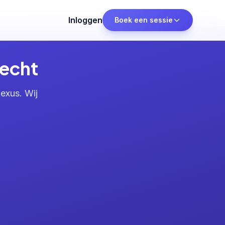
Inloggen
Boek een sessie
recht
exus. Wij