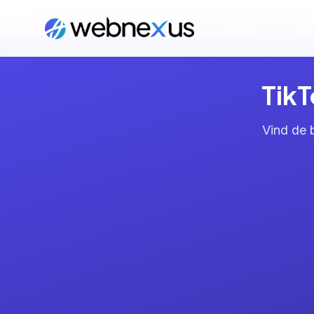
Home
/
Diensten
/
TikTok Marketing
/
Utrecht
TikT
Vind de 