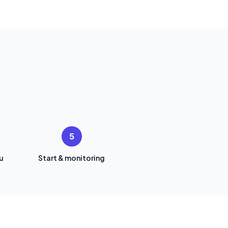
5
u
Start & monitoring