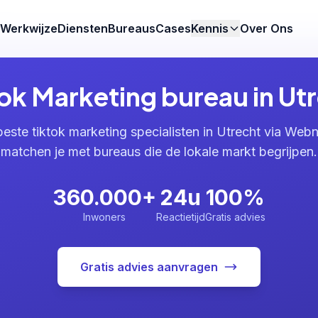
Werkwijze
Diensten
Bureaus
Cases
Kennis
Over Ons
ok Marketing bureau in Ut
beste tiktok marketing specialisten in Utrecht via Webn
matchen je met bureaus die de lokale markt begrijpen.
360.000+
24u
100%
Inwoners
Reactietijd
Gratis advies
Gratis advies aanvragen