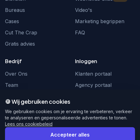
Bureaus
Video's
Cases
Marketing begrippen
Cut The Crap
FAQ
Gratis advies
Bedrijf
Inloggen
Over Ons
Klanten portaal
Team
Agency portaal
Contact
Contact
🍪 Wij gebruiken cookies
Word partner
hello@webnexus.nl
We gebruiken cookies om je ervaring te verbeteren, verkeer
te analyseren en gepersonaliseerde advertenties te tonen.
085 004 1875
Lees ons cookiebeleid
Accepteer alles