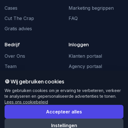
Cases
Marketing begrippen
Cut The Crap
FAQ
Gratis advies
Bedrijf
Inloggen
Over Ons
Klanten portaal
Team
Agency portaal
Contact
Contact
🍪 Wij gebruiken cookies
Word partner
hello@webnexus.nl
We gebruiken cookies om je ervaring te verbeteren, verkeer
te analyseren en gepersonaliseerde advertenties te tonen.
085 004 1875
Lees ons cookiebeleid
Accepteer alles
Instellingen
© 2026 WebNexus. Alle rechten voorbehouden.