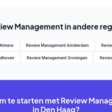
iew Management in andere reg
Almere
Review Management Amsterdam
Revi
ndhoven
Review Management Groningen
Revie
om te starten met Review Man
in Den Haag?