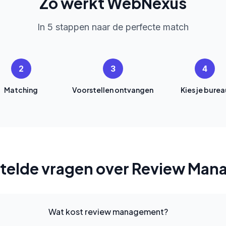
Zo werkt WebNexus
In 5 stappen naar de perfecte match
2
3
4
Matching
Voorstellen ontvangen
Kies je burea
telde vragen over Review Ma
Wat kost review management?