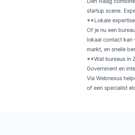
Den Haag combineer
startup scene. Exp
**Lokale expertis
Of je nu een burea
lokaal contact kan
markt, en snelle be
**Wat bureaus in 
Government en inter
Via Webnexus helpe
of een specialist e