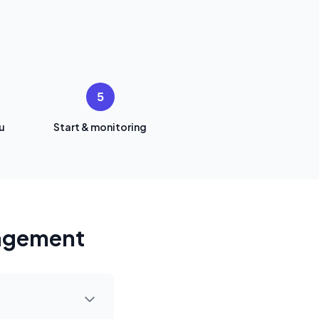
5
u
Start & monitoring
nagement