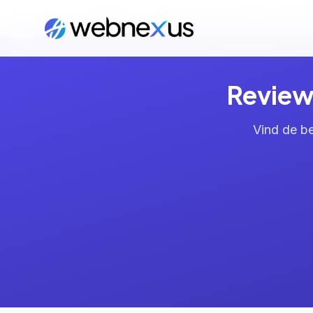
Home
/
Diensten
/
Review Management
/
Den Ha
Review
Vind de b