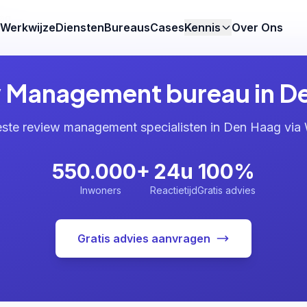
ag
Werkwijze
Diensten
Bureaus
Cases
Kennis
Over Ons
 Management bureau in D
este review management specialisten in Den Haag via
550.000+
24u
100%
Inwoners
Reactietijd
Gratis advies
Gratis advies aanvragen