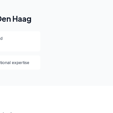
Den Haag
nd
ional expertise