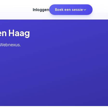
Inloggen
Boek een sessie
en Haag
 Webnexus.