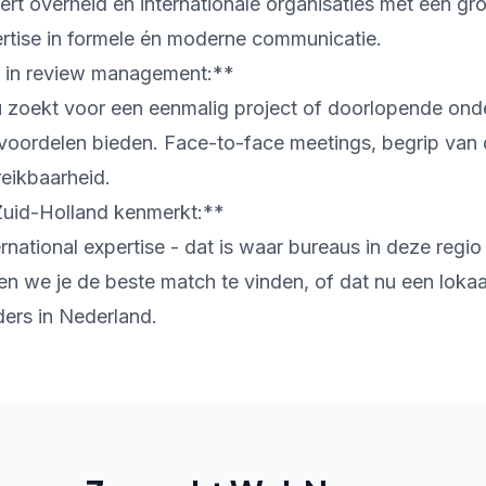
t overheid en internationale organisaties met een gr
ertise in formele én moderne communicatie.
e in review management:**
u zoekt voor een eenmalig project of doorlopende ond
 voordelen bieden. Face-to-face meetings, begrip van 
reikbaarheid.
Zuid-Holland kenmerkt:**
national expertise - dat is waar bureaus in deze regio
n we je de beste match te vinden, of dat nu een lokaa
lders in Nederland.