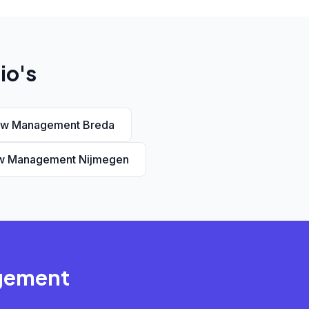
io's
ew Management Breda
w Management Nijmegen
agement