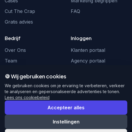
Cases
Marketing begrippen
Cut The Crap
FAQ
Gratis advies
Bedrijf
Inloggen
Over Ons
Klanten portaal
Team
Agency portaal
Contact
Contact
🍪 Wij gebruiken cookies
Word partner
hello@webnexus.nl
We gebruiken cookies om je ervaring te verbeteren, verkeer
te analyseren en gepersonaliseerde advertenties te tonen.
085 004 1875
Lees ons cookiebeleid
Accepteer alles
Instellingen
© 2026 WebNexus. Alle rechten voorbehouden.
Privacy
Voorwaarden