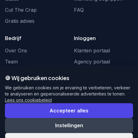
Cut The Crap
FAQ
Gratis advies
Bedrijf
Inloggen
Over Ons
Klanten portaal
Team
Agency portaal
Contact
Contact
🍪 Wij gebruiken cookies
Word partner
hello@webnexus.nl
We gebruiken cookies om je ervaring te verbeteren, verkeer
te analyseren en gepersonaliseerde advertenties te tonen.
085 004 1875
Lees ons cookiebeleid
Accepteer alles
Instellingen
© 2026 WebNexus. Alle rechten voorbehouden.
Privacy
Voorwaarden