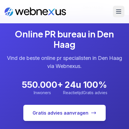
Home
/
Diensten
/
Online PR
/
Den Haag
Online PR bureau in Den
Haag
Vind de beste online pr specialisten in Den Haag
via Webnexus.
550.000+
24u
100%
Inwoners
Reactietijd
Gratis advies
Gratis advies aanvragen