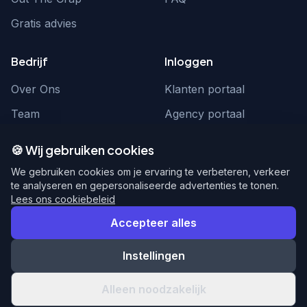
Gratis advies
Bedrijf
Inloggen
Over Ons
Klanten portaal
Team
Agency portaal
Contact
Contact
🍪 Wij gebruiken cookies
Word partner
hello@webnexus.nl
We gebruiken cookies om je ervaring te verbeteren, verkeer
te analyseren en gepersonaliseerde advertenties te tonen.
085 004 1875
Lees ons cookiebeleid
Accepteer alles
Instellingen
© 2026 WebNexus. Alle rechten voorbehouden.
Privacy
Voorwaarden
Alleen noodzakelijk