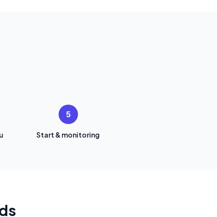
5
u
Start & monitoring
Ads