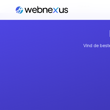
Home
/
Diensten
/
Meta Ads
/
Almere
Vind de best