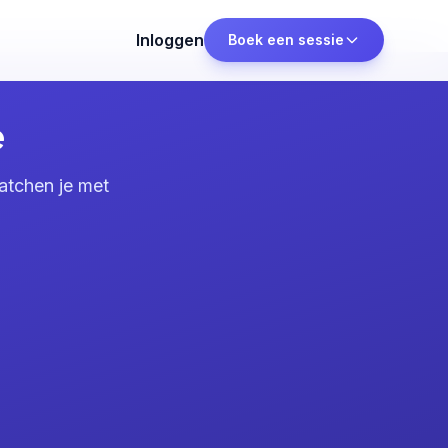
Inloggen
Boek een sessie
e
atchen je met