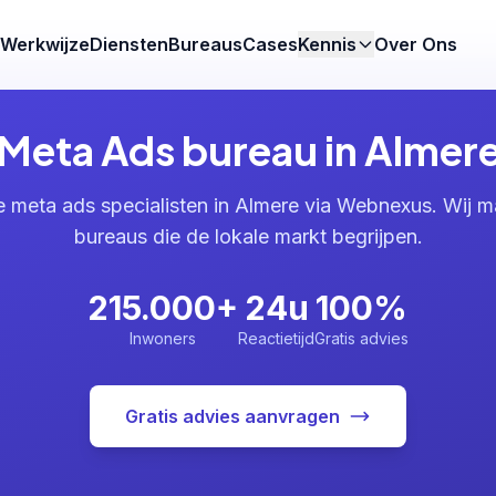
Werkwijze
Diensten
Bureaus
Cases
Kennis
Over Ons
Meta Ads bureau in Almer
e meta ads specialisten in Almere via Webnexus. Wij m
bureaus die de lokale markt begrijpen.
215.000+
24u
100%
Inwoners
Reactietijd
Gratis advies
Gratis advies aanvragen