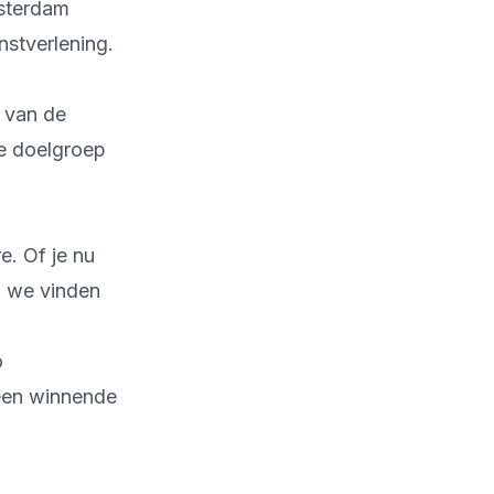
msterdam
nstverlening.
 van de
de doelgroep
e. Of je nu
 - we vinden
o
 een winnende