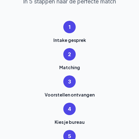
In 5 stappen naar de perfecte match
1
Intake gesprek
2
Matching
3
Voorstellen ontvangen
4
Kies je bureau
5