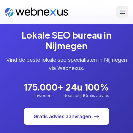
Home
/
Diensten
/
Lokale SEO
/
Nijmegen
Lokale SEO bureau in
Nijmegen
Vind de beste lokale seo specialisten in Nijmegen
via Webnexus.
175.000+
24u
100%
Inwoners
Reactietijd
Gratis advies
Gratis advies aanvragen