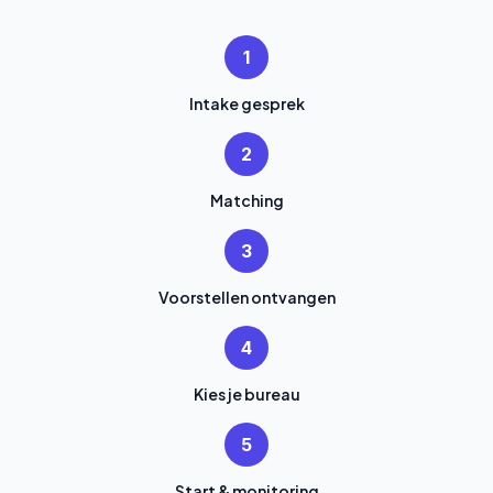
1
Intake gesprek
2
Matching
3
Voorstellen ontvangen
4
Kies je bureau
5
Start & monitoring