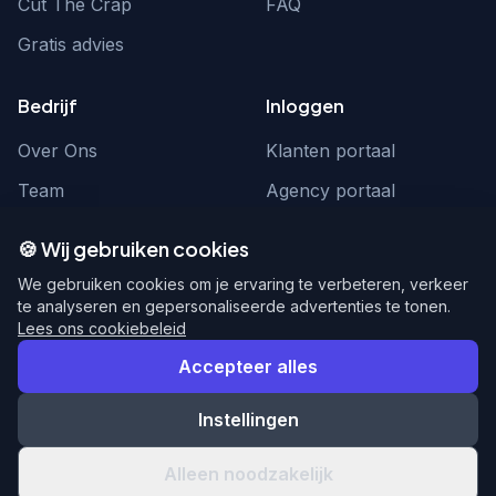
Cut The Crap
FAQ
Gratis advies
Bedrijf
Inloggen
Over Ons
Klanten portaal
Team
Agency portaal
Contact
Contact
🍪 Wij gebruiken cookies
Word partner
hello@webnexus.nl
We gebruiken cookies om je ervaring te verbeteren, verkeer
te analyseren en gepersonaliseerde advertenties te tonen.
085 004 1875
Lees ons cookiebeleid
Accepteer alles
Instellingen
© 2026 WebNexus. Alle rechten voorbehouden.
Privacy
Voorwaarden
Alleen noodzakelijk