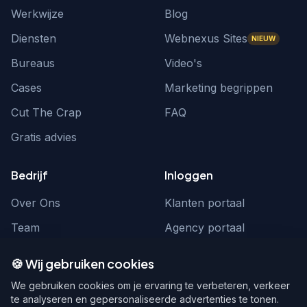
Werkwijze
Blog
Diensten
Webnexus Sites
NIEUW
Bureaus
Video's
Cases
Marketing begrippen
Cut The Crap
FAQ
Gratis advies
Bedrijf
Inloggen
Over Ons
Klanten portaal
Team
Agency portaal
Contact
Contact
🍪 Wij gebruiken cookies
Word partner
hello@webnexus.nl
We gebruiken cookies om je ervaring te verbeteren, verkeer
te analyseren en gepersonaliseerde advertenties te tonen.
085 004 1875