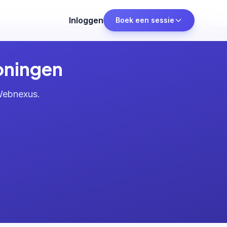
Inloggen
Boek een sessie
oningen
 Webnexus.