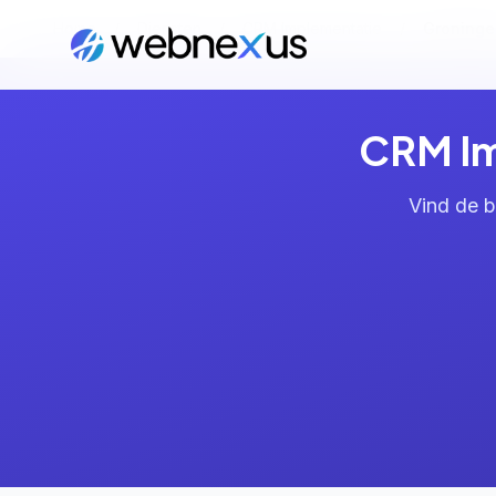
Home
/
Diensten
/
CRM Implementatie
/
Groninge
CRM Im
Vind de b