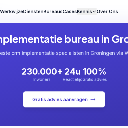
n
Werkwijze
Diensten
Bureaus
Cases
Kennis
Over Ons
plementatie bureau in Gr
este crm implementatie specialisten in Groningen via
230.000+
24u
100%
Inwoners
Reactietijd
Gratis advies
Gratis advies aanvragen