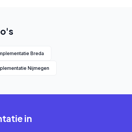
o's
mplementatie Breda
plementatie Nijmegen
tatie in