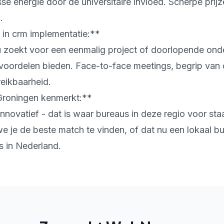
sse energie door de universitaire invloed. Scherpe prij
.
 in crm implementatie:**
u zoekt voor een eenmalig project of doorlopende ond
 voordelen bieden. Face-to-face meetings, begrip van 
reikbaarheid.
Groningen kenmerkt:**
innovatief - dat is waar bureaus in deze regio voor sta
 je de beste match te vinden, of dat nu een lokaal bu
rs in Nederland.