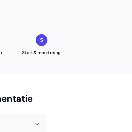
5
u
Start & monitoring
entatie