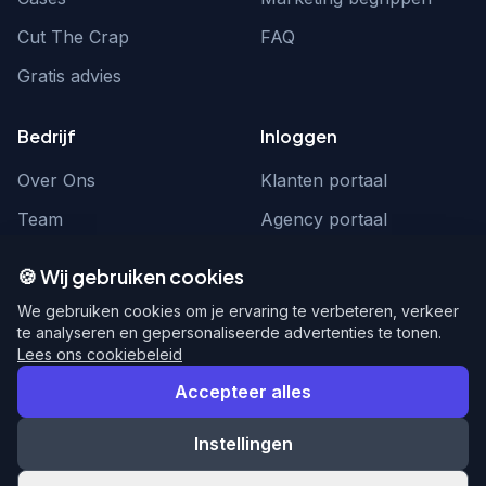
Cut The Crap
FAQ
Gratis advies
Bedrijf
Inloggen
Over Ons
Klanten portaal
Team
Agency portaal
Contact
Contact
🍪 Wij gebruiken cookies
Word partner
hello@webnexus.nl
We gebruiken cookies om je ervaring te verbeteren, verkeer
te analyseren en gepersonaliseerde advertenties te tonen.
085 004 1875
Lees ons cookiebeleid
Accepteer alles
Instellingen
© 2026 WebNexus. Alle rechten voorbehouden.
Privacy
Voorwaarden