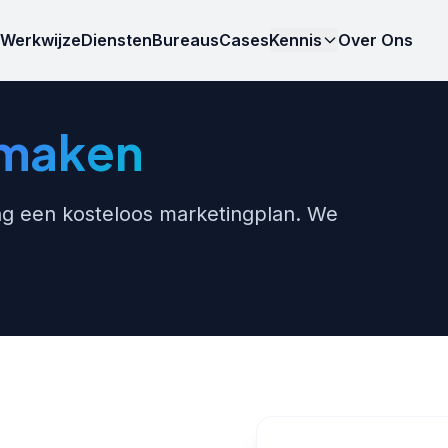
Werkwijze
Diensten
Bureaus
Cases
Kennis
Over Ons
smaken
ng een kosteloos marketingplan. We