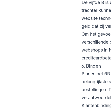
De vijfde B is
trechter kunn
website techn
geld dat zij v
Om het gevoel 
verschillende
webshops in N
creditcardbet
6. Binden
Binnen het 6B
belangrijkste 
bestellingen.
verantwoordel
Klantenbinding