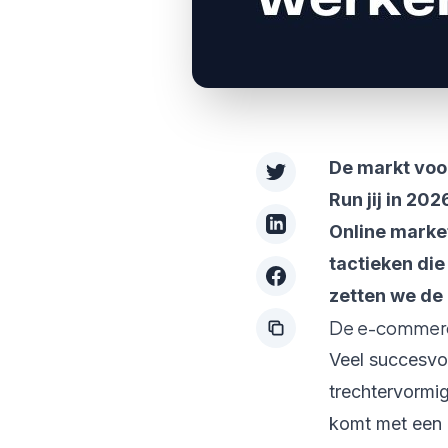
De markt voo
Run jij in 20
Online market
tactieken die
zetten we de 
De e-commerc
Veel succesvo
trechtervormig
komt met een 