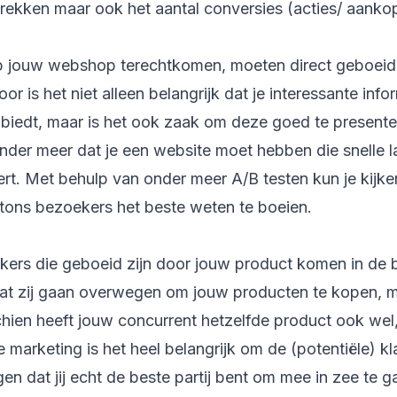
trekken maar ook het aantal conversies (acties/ aanko
p jouw webshop terechtkomen, moeten direct geboei
oor is het niet alleen belangrijk dat je interessante inf
biedt, maar is het ook zaak om deze goed te presente
nder meer dat je een website moet hebben die snelle l
rt. Met behulp van onder meer A/B testen kun je kijk
ttons bezoekers het beste weten te boeien.
ers die geboeid zijn door jouw product komen in de be
dat zij gaan overwegen om jouw producten te kopen, 
hien heeft jouw concurrent hetzelfde product ook we
marketing is het heel belangrijk om de (potentiële) k
gen dat jij echt de beste partij bent om mee in zee te g