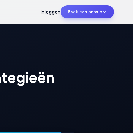
Inloggen
Boek een sessie
ategieën