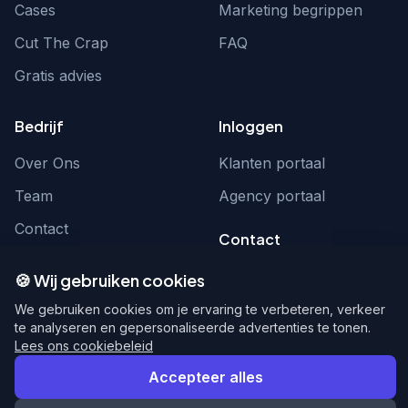
Cases
Marketing begrippen
Cut The Crap
FAQ
Gratis advies
Bedrijf
Inloggen
Over Ons
Klanten portaal
Team
Agency portaal
Contact
Contact
Word partner
hello@webnexus.nl
🍪 Wij gebruiken cookies
085 004 1875
We gebruiken cookies om je ervaring te verbeteren, verkeer
te analyseren en gepersonaliseerde advertenties te tonen.
Lees ons cookiebeleid
Accepteer alles
© 2026 WebNexus. Alle rechten voorbehouden.
Privacy
Voorwaarden