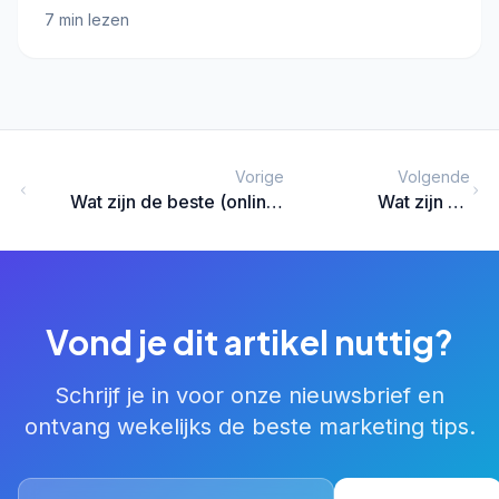
strategie.
7 min lezen
Vorige
Volgende
Wat zijn de beste (online)
Wat zijn de
sierlijke lettertypes voor je
webdesign trends op
website?
dit moment?
Vond je dit artikel nuttig?
Schrijf je in voor onze nieuwsbrief en
ontvang wekelijks de beste marketing tips.