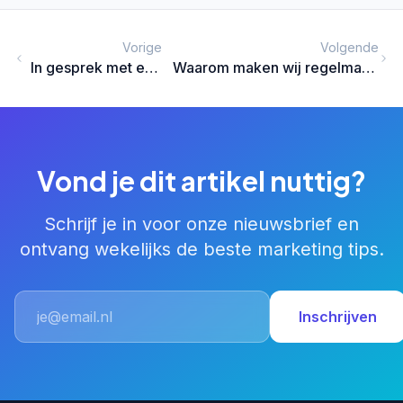
Vorige
Volgende
In gesprek met een
Waarom maken wij regelmatig
'Digital Nomad'
backups van je website?
Vond je dit artikel nuttig?
Schrijf je in voor onze nieuwsbrief en
ontvang wekelijks de beste marketing tips.
Inschrijven