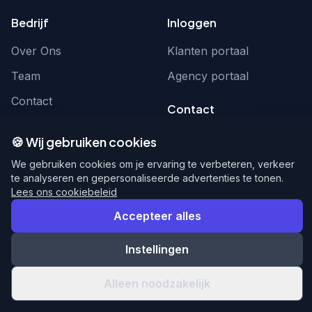
Bedrijf
Inloggen
Over Ons
Klanten portaal
Team
Agency portaal
Contact
Contact
Word partner
hello@webnexus.nl
🍪 Wij gebruiken cookies
085 004 1875
We gebruiken cookies om je ervaring te verbeteren, verkeer
te analyseren en gepersonaliseerde advertenties te tonen.
Lees ons cookiebeleid
Accepteer alles
© 2026 WebNexus. Alle rechten voorbehouden.
Privacy
Voorwaarden
Instellingen
Alleen noodzakelijk