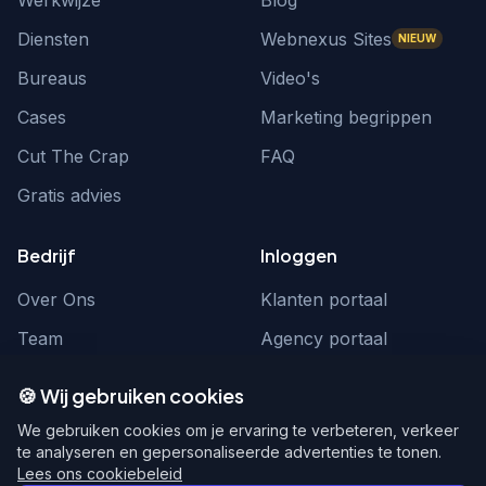
Diensten
Webnexus Sites
NIEUW
Bureaus
Video's
Cases
Marketing begrippen
Cut The Crap
FAQ
Gratis advies
Bedrijf
Inloggen
Over Ons
Klanten portaal
Team
Agency portaal
Contact
Contact
🍪 Wij gebruiken cookies
Word partner
hello@webnexus.nl
We gebruiken cookies om je ervaring te verbeteren, verkeer
te analyseren en gepersonaliseerde advertenties te tonen.
085 004 1875
Lees ons cookiebeleid