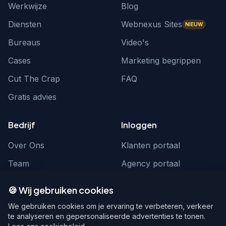
Werkwijze
Blog
Diensten
Webnexus Sites
NIEUW
Bureaus
Video's
Cases
Marketing begrippen
Cut The Crap
FAQ
Gratis advies
Bedrijf
Inloggen
Over Ons
Klanten portaal
Team
Agency portaal
Contact
Contact
🍪 Wij gebruiken cookies
Word partner
hello@webnexus.nl
We gebruiken cookies om je ervaring te verbeteren, verkeer
te analyseren en gepersonaliseerde advertenties te tonen.
085 004 1875