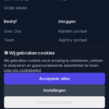
Gratis advies
Bedrijf
Inloggen
Over Ons
Klanten portaal
Team
Agency portaal
Contact
Contact
🍪 Wij gebruiken cookies
Word partner
hello@webnexus.nl
We gebruiken cookies om je ervaring te verbeteren, verkeer
te analyseren en gepersonaliseerde advertenties te tonen.
085 004 1875
Lees ons cookiebeleid
Accepteer alles
Instellingen
© 2026 WebNexus. Alle rechten voorbehouden.
Privacy
Voorwaarden
Alleen noodzakelijk