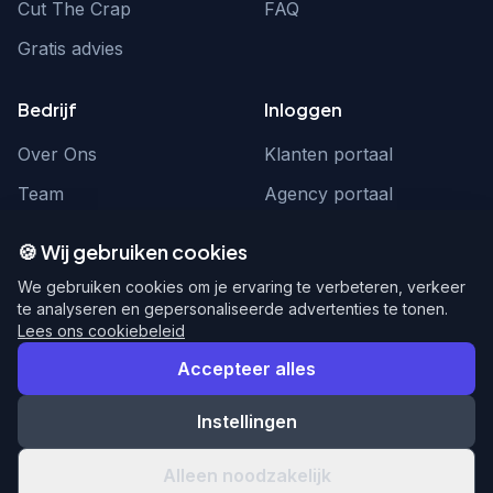
Cut The Crap
FAQ
Gratis advies
Bedrijf
Inloggen
Over Ons
Klanten portaal
Team
Agency portaal
Contact
Contact
🍪 Wij gebruiken cookies
Word partner
hello@webnexus.nl
We gebruiken cookies om je ervaring te verbeteren, verkeer
te analyseren en gepersonaliseerde advertenties te tonen.
085 004 1875
Lees ons cookiebeleid
Accepteer alles
Instellingen
© 2026 WebNexus. Alle rechten voorbehouden.
Privacy
Voorwaarden
Alleen noodzakelijk