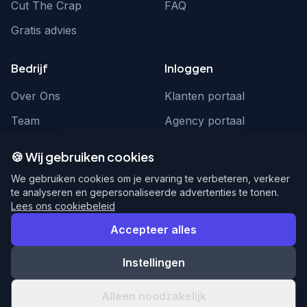
Cut The Crap
FAQ
Gratis advies
Bedrijf
Inloggen
Over Ons
Klanten portaal
Team
Agency portaal
Contact
Contact
🍪 Wij gebruiken cookies
Word partner
hello@webnexus.nl
We gebruiken cookies om je ervaring te verbeteren, verkeer
te analyseren en gepersonaliseerde advertenties te tonen.
085 004 1875
Lees ons cookiebeleid
Accepteer alles
Instellingen
© 2026 WebNexus. Alle rechten voorbehouden.
Privacy
Voorwaarden
Alleen noodzakelijk