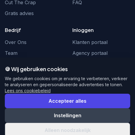
Cut The Crap
FAQ
Gratis advies
Bedrijf
Inloggen
Over Ons
Klanten portaal
Team
Agency portaal
Contact
Contact
🍪 Wij gebruiken cookies
Word partner
hello@webnexus.nl
We gebruiken cookies om je ervaring te verbeteren, verkeer
te analyseren en gepersonaliseerde advertenties te tonen.
085 004 1875
Lees ons cookiebeleid
Accepteer alles
Instellingen
© 2026 WebNexus. Alle rechten voorbehouden.
Privacy
Voorwaarden
Alleen noodzakelijk