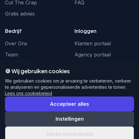
Cut The Crap
FAQ
Gratis advies
Bedrijf
Inloggen
Over Ons
Klanten portaal
Team
Agency portaal
Contact
Contact
🍪 Wij gebruiken cookies
Word partner
hello@webnexus.nl
We gebruiken cookies om je ervaring te verbeteren, verkeer
te analyseren en gepersonaliseerde advertenties te tonen.
085 004 1875
Lees ons cookiebeleid
Accepteer alles
Instellingen
© 2026 WebNexus. Alle rechten voorbehouden.
Privacy
Voorwaarden
Alleen noodzakelijk